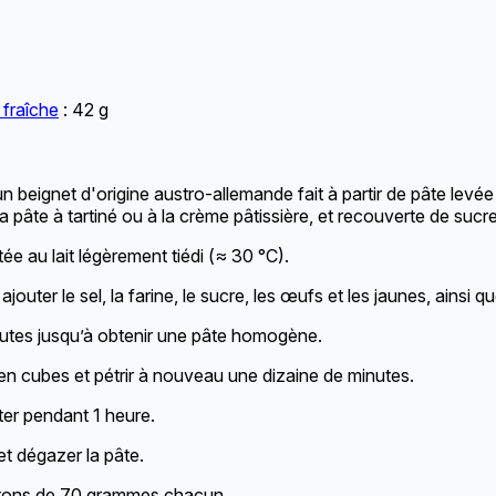
 fraîche
: 42 g
n beignet d'origine austro-allemande fait à partir de pâte levée f
 la pâte à tartiné ou à la crème pâtissière, et recouverte de sucre
ée au lait légèrement tiédi (≈ 30 °C).
jouter le sel, la farine, le sucre, les œufs et les jaunes, ainsi q
nutes jusqu’à obtenir une pâte homogène.
i en cubes et pétrir à nouveau une dizaine de minutes.
ter pendant 1 heure.
 et dégazer la pâte.
âtons de 70 grammes chacun.