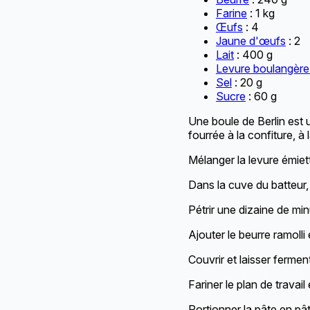
Farine
: 1 kg
Œufs
: 4
Jaune d'œufs
: 2
Lait
: 400 g
Levure boulangère
Sel
: 20 g
Sucre
: 60 g
Une boule de Berlin est u
fourrée à la confiture, à
Mélanger la levure émiett
Dans la cuve du batteur, a
Pétrir une dizaine de mi
Ajouter le beurre ramoll
Couvrir et laisser fermen
Fariner le plan de travail
Portionner la pâte en p